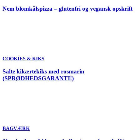
Nem blomkålspizza – glutenfri og vegansk opskrift
COOKIES & KIKS
Salte kikærtekiks med rosmarin
(SPRØDHEDSGARANTI!)
BAGVÆRK