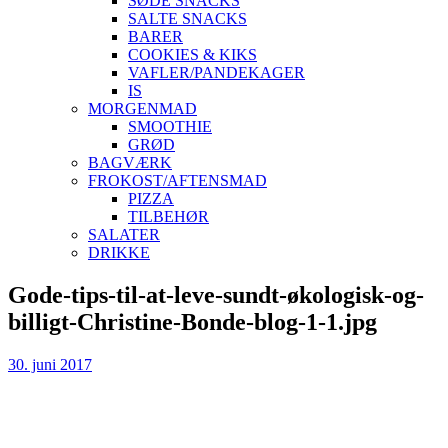
SØDE SNACKS
SALTE SNACKS
BARER
COOKIES & KIKS
VAFLER/PANDEKAGER
IS
MORGENMAD
SMOOTHIE
GRØD
BAGVÆRK
FROKOST/AFTENSMAD
PIZZA
TILBEHØR
SALATER
DRIKKE
Skip
Gode-tips-til-at-leve-sundt-økologisk-og-
to
billigt-Christine-Bonde-blog-1-1.jpg
content
30. juni 2017