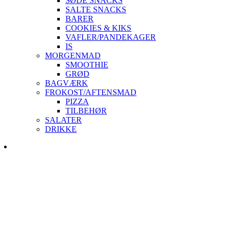
SØDE SNACKS
SALTE SNACKS
BARER
COOKIES & KIKS
VAFLER/PANDEKAGER
IS
MORGENMAD
SMOOTHIE
GRØD
BAGVÆRK
FROKOST/AFTENSMAD
PIZZA
TILBEHØR
SALATER
DRIKKE
Skip
to
content