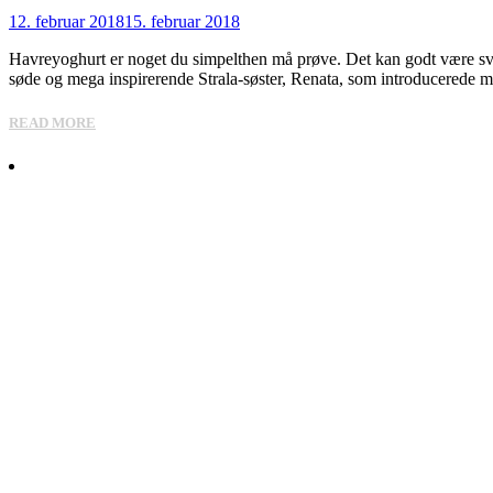
12. februar 2018
15. februar 2018
Havreyoghurt er noget du simpelthen må prøve. Det kan godt være svær
søde og mega inspirerende Strala-søster, Renata, som introducerede 
READ MORE