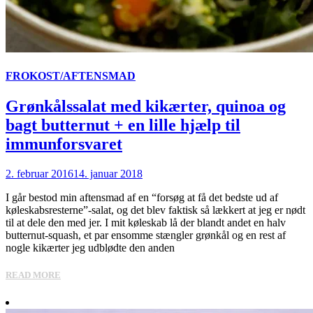
FROKOST/AFTENSMAD
Grønkålssalat med kikærter, quinoa og
bagt butternut + en lille hjælp til
immunforsvaret
2. februar 2016
14. januar 2018
I går bestod min aftensmad af en “forsøg at få det bedste ud af
køleskabsresterne”-salat, og det blev faktisk så lækkert at jeg er nødt
til at dele den med jer. I mit køleskab lå der blandt andet en halv
butternut-squash, et par ensomme stængler grønkål og en rest af
nogle kikærter jeg udblødte den anden
READ MORE