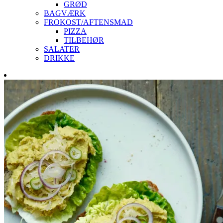
GRØD
BAGVÆRK
FROKOST/AFTENSMAD
PIZZA
TILBEHØR
SALATER
DRIKKE
Skip
to
content