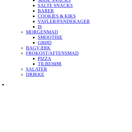
SØDE SNACKS
SALTE SNACKS
BARER
COOKIES & KIKS
VAFLER/PANDEKAGER
IS
MORGENMAD
SMOOTHIE
GRØD
BAGVÆRK
FROKOST/AFTENSMAD
PIZZA
TILBEHØR
SALATER
DRIKKE
Skip
to
content