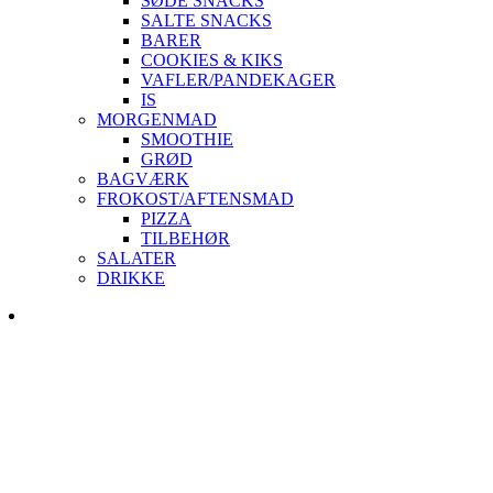
SØDE SNACKS
SALTE SNACKS
BARER
COOKIES & KIKS
VAFLER/PANDEKAGER
IS
MORGENMAD
SMOOTHIE
GRØD
BAGVÆRK
FROKOST/AFTENSMAD
PIZZA
TILBEHØR
SALATER
DRIKKE
Skip
to
content