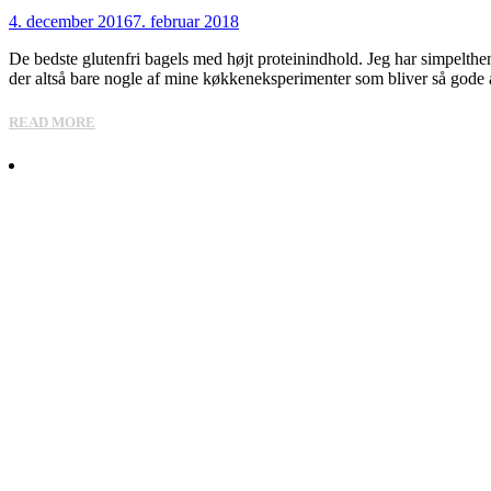
4. december 2016
7. februar 2018
De bedste glutenfri bagels med højt proteinindhold. Jeg har simpelthen
der altså bare nogle af mine køkkeneksperimenter som bliver så gode at
READ MORE