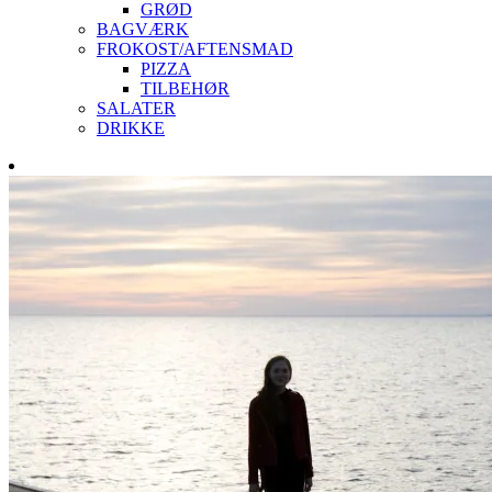
GRØD
BAGVÆRK
FROKOST/AFTENSMAD
PIZZA
TILBEHØR
SALATER
DRIKKE
Skip
to
content