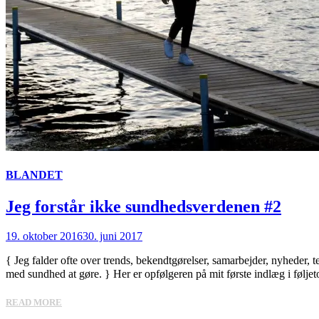
BLANDET
Jeg forstår ikke sundhedsverdenen #2
19. oktober 2016
30. juni 2017
{ Jeg falder ofte over trends, bekendtgørelser, samarbejder, nyheder, te
med sundhed at gøre. } Her er opfølgeren på mit første indlæg i følje
READ MORE