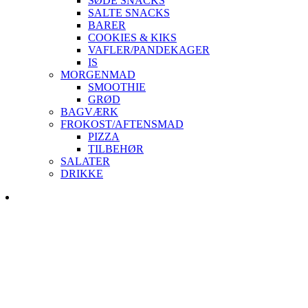
SØDE SNACKS
SALTE SNACKS
BARER
COOKIES & KIKS
VAFLER/PANDEKAGER
IS
MORGENMAD
SMOOTHIE
GRØD
BAGVÆRK
FROKOST/AFTENSMAD
PIZZA
TILBEHØR
SALATER
DRIKKE
Skip
to
content