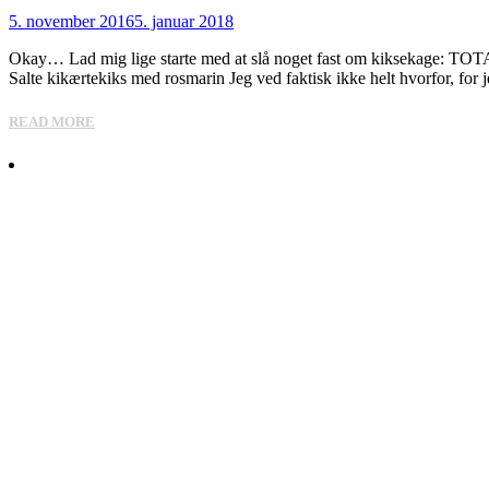
5. november 2016
5. januar 2018
Okay… Lad mig lige starte med at slå noget fast om kiksekage: TOTALT
Salte kikærtekiks med rosmarin Jeg ved faktisk ikke helt hvorfor, for 
READ MORE