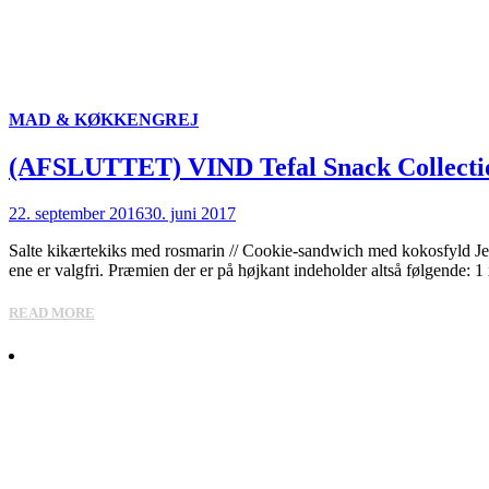
MAD & KØKKENGREJ
(AFSLUTTET) VIND Tefal Snack Collectio
22. september 2016
30. juni 2017
Salte kikærtekiks med rosmarin // Cookie-sandwich med kokosfyld Jeg h
ene er valgfri. Præmien der er på højkant indeholder altså følgende: 1 
READ MORE