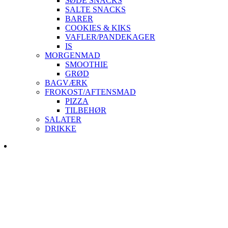
SØDE SNACKS
SALTE SNACKS
BARER
COOKIES & KIKS
VAFLER/PANDEKAGER
IS
MORGENMAD
SMOOTHIE
GRØD
BAGVÆRK
FROKOST/AFTENSMAD
PIZZA
TILBEHØR
SALATER
DRIKKE
Skip
to
content