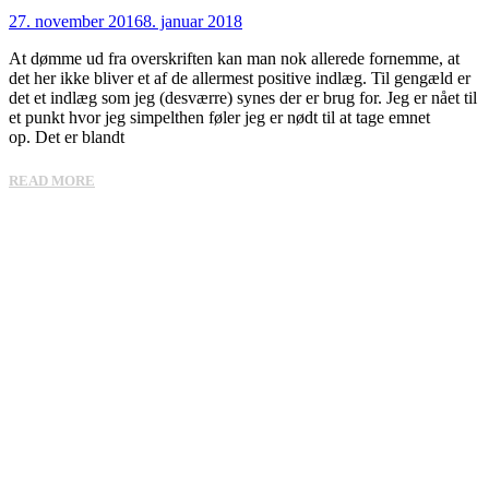
27. november 2016
8. januar 2018
At dømme ud fra overskriften kan man nok allerede fornemme, at
det her ikke bliver et af de allermest positive indlæg. Til gengæld er
det et indlæg som jeg (desværre) synes der er brug for. Jeg er nået til
et punkt hvor jeg simpelthen føler jeg er nødt til at tage emnet
op. Det er blandt
READ MORE