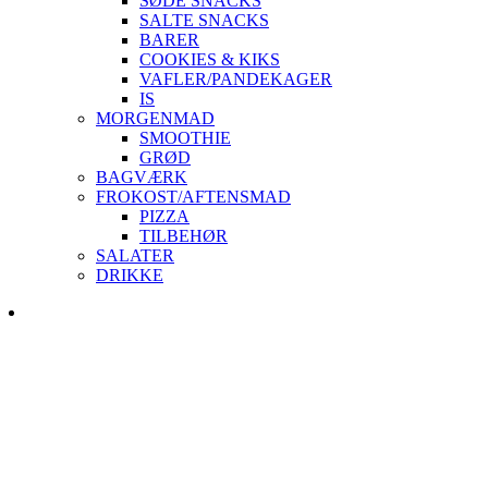
SØDE SNACKS
SALTE SNACKS
BARER
COOKIES & KIKS
VAFLER/PANDEKAGER
IS
MORGENMAD
SMOOTHIE
GRØD
BAGVÆRK
FROKOST/AFTENSMAD
PIZZA
TILBEHØR
SALATER
DRIKKE
Skip
to
content