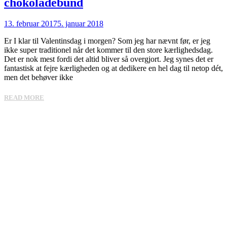
chokoladebund
13. februar 2017
5. januar 2018
Er I klar til Valentinsdag i morgen? Som jeg har nævnt før, er jeg
ikke super traditionel når det kommer til den store kærlighedsdag.
Det er nok mest fordi det altid bliver så overgjort. Jeg synes det er
fantastisk at fejre kærligheden og at dedikere en hel dag til netop dét,
men det behøver ikke
READ MORE