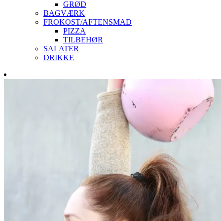
GRØD
BAGVÆRK
FROKOST/AFTENSMAD
PIZZA
TILBEHØR
SALATER
DRIKKE
Skip
to
content