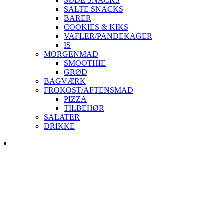
SØDE SNACKS
SALTE SNACKS
BARER
COOKIES & KIKS
VAFLER/PANDEKAGER
IS
MORGENMAD
SMOOTHIE
GRØD
BAGVÆRK
FROKOST/AFTENSMAD
PIZZA
TILBEHØR
SALATER
DRIKKE
Skip
to
content