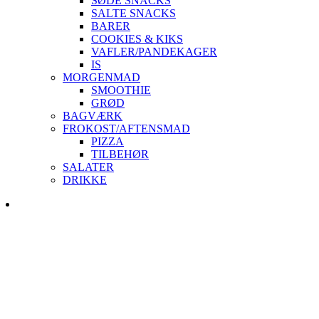
SØDE SNACKS
SALTE SNACKS
BARER
COOKIES & KIKS
VAFLER/PANDEKAGER
IS
MORGENMAD
SMOOTHIE
GRØD
BAGVÆRK
FROKOST/AFTENSMAD
PIZZA
TILBEHØR
SALATER
DRIKKE
Skip
to
content