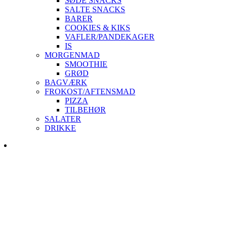
SØDE SNACKS
SALTE SNACKS
BARER
COOKIES & KIKS
VAFLER/PANDEKAGER
IS
MORGENMAD
SMOOTHIE
GRØD
BAGVÆRK
FROKOST/AFTENSMAD
PIZZA
TILBEHØR
SALATER
DRIKKE
Skip
to
content