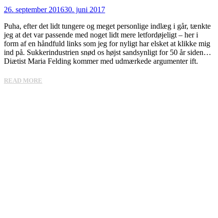
26. september 2016
30. juni 2017
Puha, efter det lidt tungere og meget personlige indlæg i går, tænkte
jeg at det var passende med noget lidt mere letfordøjeligt – her i
form af en håndfuld links som jeg for nyligt har elsket at klikke mig
ind på. Sukkerindustrien snød os højst sandsynligt for 50 år siden…
Diætist Maria Felding kommer med udmærkede argumenter ift.
READ MORE