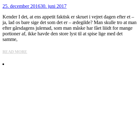
25. december 2016
30. juni 2017
Kender I det, at ens appetit faktisk er skruet i vejret dagen efter et –
ja, lad os bare sige det som det er – ædegilde? Man skulle tro at man
efter gårsdagens julemad, som man måske har fået liiidt for mange
portioner af, ikke havde den store lyst til at spise lige med det
samme,
READ MORE