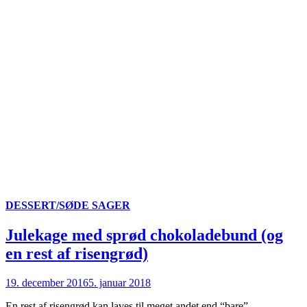
DESSERT/SØDE SAGER
Julekage med sprød chokoladebund (og
en rest af risengrød)
19. december 2016
5. januar 2018
En rest af risengrød kan laves til meget andet end “bare”