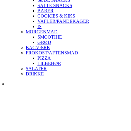
SØDE SNACKS
SALTE SNACKS
BARER
COOKIES & KIKS
VAFLER/PANDEKAGER
IS
MORGENMAD
SMOOTHIE
GRØD
BAGVÆRK
FROKOST/AFTENSMAD
PIZZA
TILBEHØR
SALATER
DRIKKE
Skip
to
content