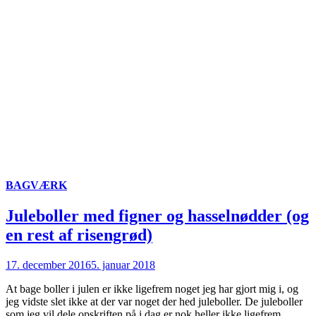
BAGVÆRK
Juleboller med figner og hasselnødder (og
en rest af risengrød)
17. december 2016
5. januar 2018
At bage boller i julen er ikke ligefrem noget jeg har gjort mig i, og
jeg vidste slet ikke at der var noget der hed juleboller. De juleboller
som jeg vil dele opskriften på i dag er nok heller ikke ligefrem