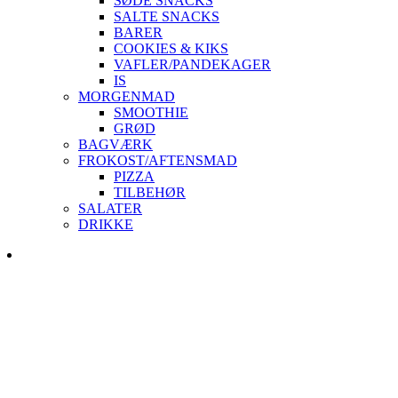
SØDE SNACKS
SALTE SNACKS
BARER
COOKIES & KIKS
VAFLER/PANDEKAGER
IS
MORGENMAD
SMOOTHIE
GRØD
BAGVÆRK
FROKOST/AFTENSMAD
PIZZA
TILBEHØR
SALATER
DRIKKE
Skip
to
content