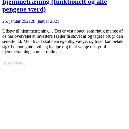
hjemmetræning (funktionelt og alle
pengene værd)
25. januar 2021
28. januar 2021
Udstyr til hjemmetræning… Det er vist noget, som rigtig mange af
os har overvejet at investere i (eller få støvet af og taget i brug) den
seneste tid. Men hvad skal man egentlig vælge, og hvad kan betale
sig? I denne guide vil jeg hjælpe dig til at vælge udstyr til
hjemmetræning, som er optimalt
READ MORE