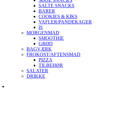
SØDE SNACKS
SALTE SNACKS
BARER
COOKIES & KIKS
VAFLER/PANDEKAGER
IS
MORGENMAD
SMOOTHIE
GRØD
BAGVÆRK
FROKOST/AFTENSMAD
PIZZA
TILBEHØR
SALATER
DRIKKE
Skip
to
content