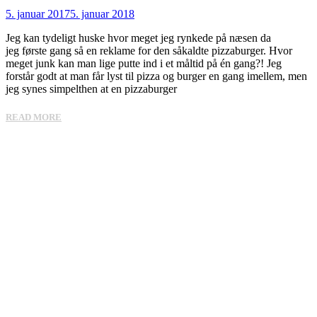
5. januar 2017
5. januar 2018
Jeg kan tydeligt huske hvor meget jeg rynkede på næsen da
jeg første gang så en reklame for den såkaldte pizzaburger. Hvor
meget junk kan man lige putte ind i et måltid på én gang?! Jeg
forstår godt at man får lyst til pizza og burger en gang imellem, men
jeg synes simpelthen at en pizzaburger
READ MORE