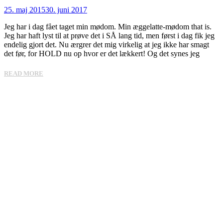
25. maj 2015
30. juni 2017
Jeg har i dag fået taget min mødom. Min æggelatte-mødom that is.
Jeg har haft lyst til at prøve det i SÅ lang tid, men først i dag fik jeg
endelig gjort det. Nu ærgrer det mig virkelig at jeg ikke har smagt
det før, for HOLD nu op hvor er det lækkert! Og det synes jeg
READ MORE