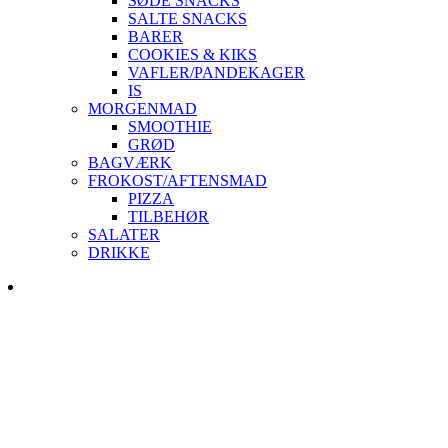
SØDE SNACKS
SALTE SNACKS
BARER
COOKIES & KIKS
VAFLER/PANDEKAGER
IS
MORGENMAD
SMOOTHIE
GRØD
BAGVÆRK
FROKOST/AFTENSMAD
PIZZA
TILBEHØR
SALATER
DRIKKE
Skip
to
content