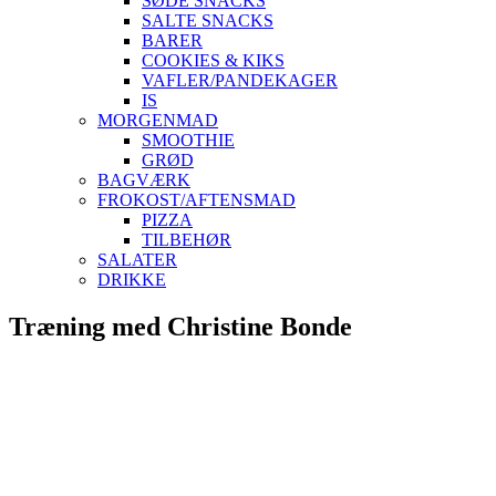
SØDE SNACKS
SALTE SNACKS
BARER
COOKIES & KIKS
VAFLER/PANDEKAGER
IS
MORGENMAD
SMOOTHIE
GRØD
BAGVÆRK
FROKOST/AFTENSMAD
PIZZA
TILBEHØR
SALATER
DRIKKE
Skip
Træning med Christine Bonde
to
content