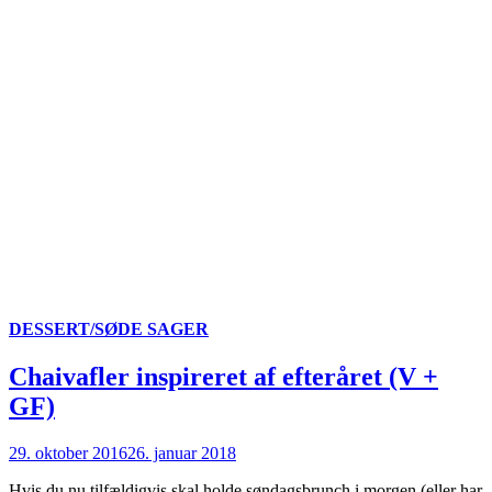
DESSERT/SØDE SAGER
Chaivafler inspireret af efteråret (V +
GF)
29. oktober 2016
26. januar 2018
Hvis du nu tilfældigvis skal holde søndagsbrunch i morgen (eller har