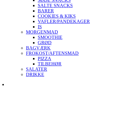
SØDE SNACKS
SALTE SNACKS
BARER
COOKIES & KIKS
VAFLER/PANDEKAGER
IS
MORGENMAD
SMOOTHIE
GRØD
BAGVÆRK
FROKOST/AFTENSMAD
PIZZA
TILBEHØR
SALATER
DRIKKE
Skip
to
content