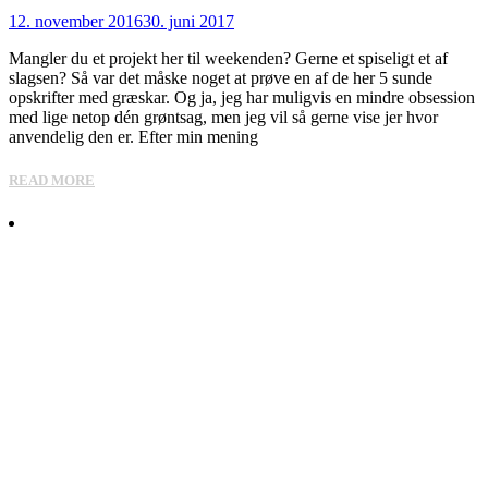
12. november 2016
30. juni 2017
Mangler du et projekt her til weekenden? Gerne et spiseligt et af
slagsen? Så var det måske noget at prøve en af de her 5 sunde
opskrifter med græskar. Og ja, jeg har muligvis en mindre obsession
med lige netop dén grøntsag, men jeg vil så gerne vise jer hvor
anvendelig den er. Efter min mening
READ MORE