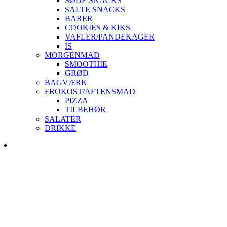
SØDE SNACKS
SALTE SNACKS
BARER
COOKIES & KIKS
VAFLER/PANDEKAGER
IS
MORGENMAD
SMOOTHIE
GRØD
BAGVÆRK
FROKOST/AFTENSMAD
PIZZA
TILBEHØR
SALATER
DRIKKE
Skip
to
content