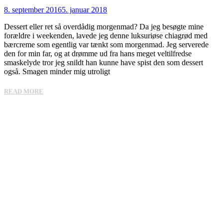
8. september 2016
5. januar 2018
Dessert eller ret så overdådig morgenmad? Da jeg besøgte mine
forældre i weekenden, lavede jeg denne luksuriøse chiagrød med
bærcreme som egentlig var tænkt som morgenmad. Jeg serverede
den for min far, og at drømme ud fra hans meget veltilfredse
smaskelyde tror jeg snildt han kunne have spist den som dessert
også. Smagen minder mig utroligt
READ MORE