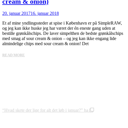
cream & onion)
20. januar 2017
16. januar 2018
Et af mine yndlingssteder at spise i København er på SimpleRAW,
og jeg kan ikke huske jeg har været der én eneste gang uden at
bestille grønkålschips. De laver simpelthen de bedste grønkålschips
med smag af sour cream & onion – og jeg kan ikke engang lide
almindelige chips med sour cream & onion! Det
READ MORE
“Hvad skete der lige for alt det løb i januar?” ha