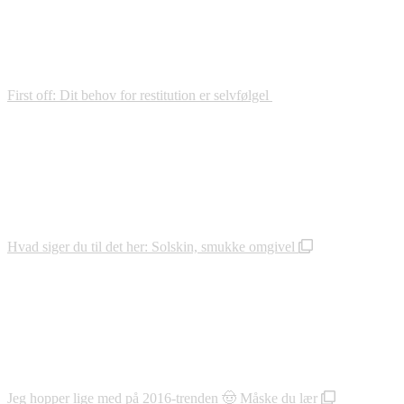
First off: Dit behov for restitution er selvfølgel
Hvad siger du til det her: Solskin, smukke omgivel
Jeg hopper lige med på 2016-trenden 🤠 Måske du lær