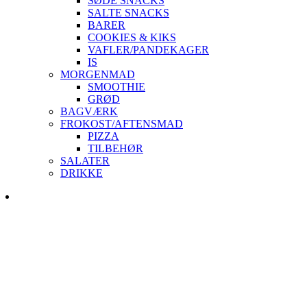
SØDE SNACKS
SALTE SNACKS
BARER
COOKIES & KIKS
VAFLER/PANDEKAGER
IS
MORGENMAD
SMOOTHIE
GRØD
BAGVÆRK
FROKOST/AFTENSMAD
PIZZA
TILBEHØR
SALATER
DRIKKE
Skip
to
content