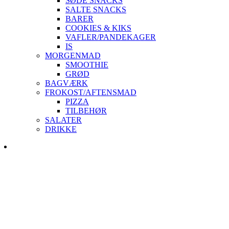
SØDE SNACKS
SALTE SNACKS
BARER
COOKIES & KIKS
VAFLER/PANDEKAGER
IS
MORGENMAD
SMOOTHIE
GRØD
BAGVÆRK
FROKOST/AFTENSMAD
PIZZA
TILBEHØR
SALATER
DRIKKE
Skip
to
content