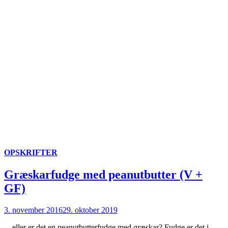
OPSKRIFTER
Græskarfudge med peanutbutter (V +
GF)
3. november 2016
29. oktober 2019
…eller er det en peanutbutterfudge med græskar? Fudge er det i