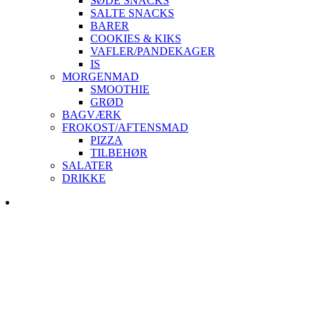
SØDE SNACKS
SALTE SNACKS
BARER
COOKIES & KIKS
VAFLER/PANDEKAGER
IS
MORGENMAD
SMOOTHIE
GRØD
BAGVÆRK
FROKOST/AFTENSMAD
PIZZA
TILBEHØR
SALATER
DRIKKE
Skip
to
content