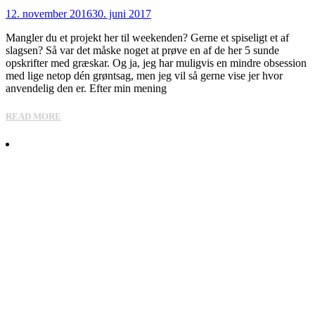
12. november 2016
30. juni 2017
Mangler du et projekt her til weekenden? Gerne et spiseligt et af
slagsen? Så var det måske noget at prøve en af de her 5 sunde
opskrifter med græskar. Og ja, jeg har muligvis en mindre obsession
med lige netop dén grøntsag, men jeg vil så gerne vise jer hvor
anvendelig den er. Efter min mening
READ MORE