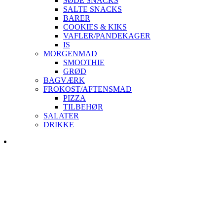
SØDE SNACKS
SALTE SNACKS
BARER
COOKIES & KIKS
VAFLER/PANDEKAGER
IS
MORGENMAD
SMOOTHIE
GRØD
BAGVÆRK
FROKOST/AFTENSMAD
PIZZA
TILBEHØR
SALATER
DRIKKE
Skip
to
content