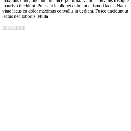
maximus nunc, tincidunt ullamcorper urna. Mauris convallis tristique
mauris a tincidunt. Praesent in aliquet enim, ut euismod lacus. Nam
vitae lacus eu dolor maximus convallis in ut diam. Fusce tincidunt ut
lectus nec lobortis. Nulla
READ MORE