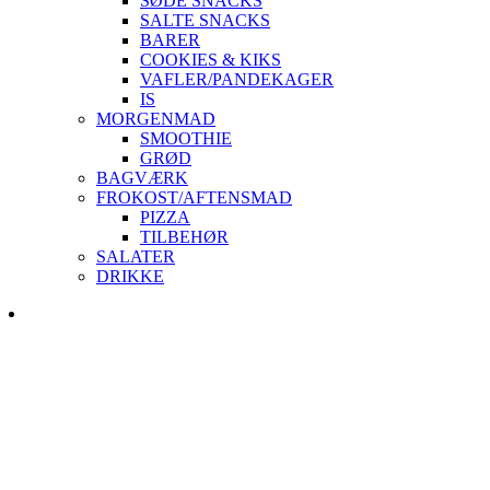
SØDE SNACKS
SALTE SNACKS
BARER
COOKIES & KIKS
VAFLER/PANDEKAGER
IS
MORGENMAD
SMOOTHIE
GRØD
BAGVÆRK
FROKOST/AFTENSMAD
PIZZA
TILBEHØR
SALATER
DRIKKE
Skip
to
content