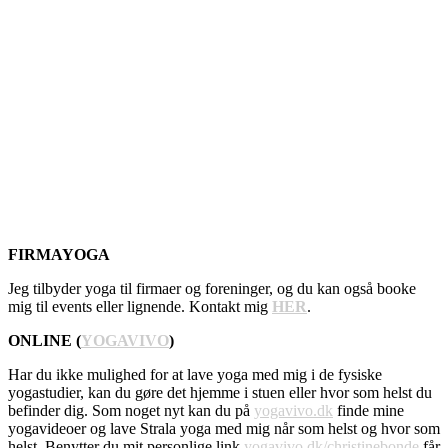
FIRMAYOGA
Jeg tilbyder yoga til firmaer og foreninger, og du kan også booke
mig til events eller lignende. Kontakt mig
HER
.
ONLINE (
YOGAVIVO
)
Har du ikke mulighed for at lave yoga med mig i de fysiske
yogastudier, kan du gøre det hjemme i stuen eller hvor som helst du
befinder dig. Som noget nyt kan du på
yogavivo.dk
finde mine
yogavideoer og lave Strala yoga med mig når som helst og hvor som
helst. Benytter du mit personlige link
yogavivo.dk/christinebonde
får