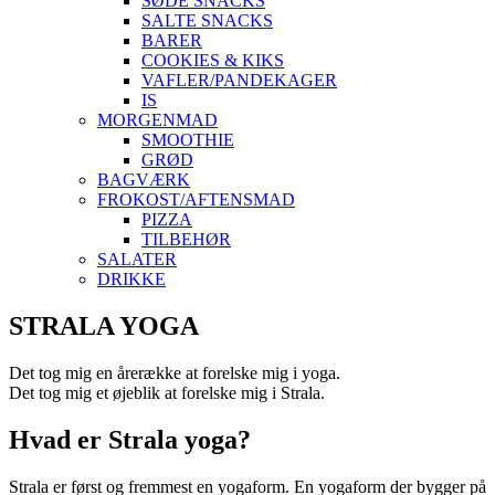
SØDE SNACKS
SALTE SNACKS
BARER
COOKIES & KIKS
VAFLER/PANDEKAGER
IS
MORGENMAD
SMOOTHIE
GRØD
BAGVÆRK
FROKOST/AFTENSMAD
PIZZA
TILBEHØR
SALATER
DRIKKE
Skip
STRALA YOGA
to
content
Det tog mig en årerække at forelske mig i yoga.
Det tog mig et øjeblik at forelske mig i Strala.
Hvad er Strala yoga?
Strala er først og fremmest en yogaform. En yogaform der bygger på