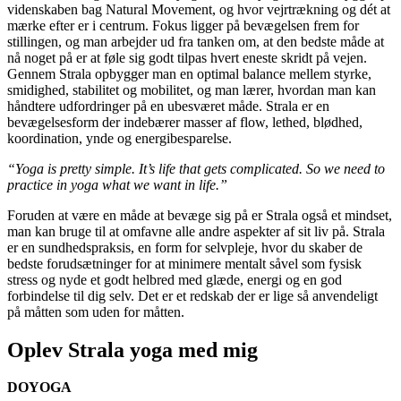
videnskaben bag Natural Movement, og hvor vejrtrækning og dét at
mærke efter er i centrum. Fokus ligger på bevægelsen frem for
stillingen, og man arbejder ud fra tanken om, at den bedste måde at
nå noget på er at føle sig godt tilpas hvert eneste skridt på vejen.
Gennem Strala opbygger man en optimal balance mellem styrke,
smidighed, stabilitet og mobilitet, og man lærer, hvordan man kan
håndtere udfordringer på en ubesværet måde. Strala er en
bevægelsesform der indebærer masser af flow, lethed, blødhed,
koordination, ynde og energibesparelse.
“Yoga is pretty simple. It’s life that gets complicated. So we need to
practice in yoga what we want in life.”
Foruden at være en måde at bevæge sig på er Strala også et mindset,
man kan bruge til at omfavne alle andre aspekter af sit liv på. Strala
er en sundhedspraksis, en form for selvpleje, hvor du skaber de
bedste forudsætninger for at minimere mentalt såvel som fysisk
stress og nyde et godt helbred med glæde, energi og en god
forbindelse til dig selv. Det er et redskab der er lige så anvendeligt
på måtten som uden for måtten.
Oplev Strala yoga med mig
DOYOGA