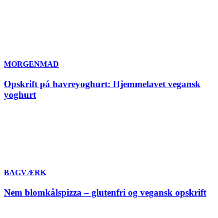
MORGENMAD
Opskrift på havreyoghurt: Hjemmelavet vegansk
yoghurt
BAGVÆRK
Nem blomkålspizza – glutenfri og vegansk opskrift