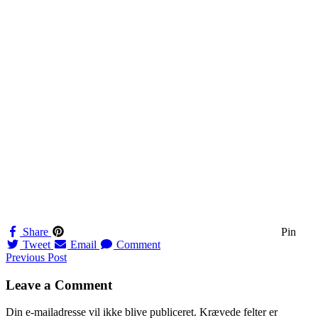
Share
Pin
Tweet
Email
Comment
Navigation
Previous Post
til
Leave a Comment
indlæg
Din e-mailadresse vil ikke blive publiceret.
Krævede felter er