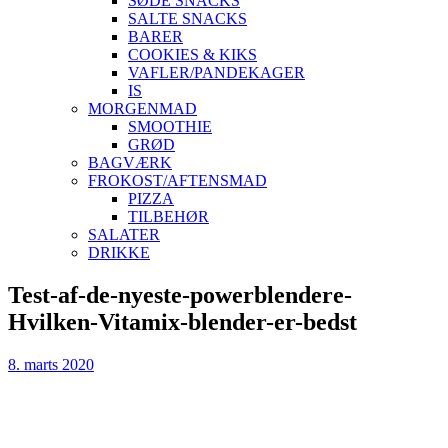
SØDE SNACKS
SALTE SNACKS
BARER
COOKIES & KIKS
VAFLER/PANDEKAGER
IS
MORGENMAD
SMOOTHIE
GRØD
BAGVÆRK
FROKOST/AFTENSMAD
PIZZA
TILBEHØR
SALATER
DRIKKE
Skip
Test-af-de-nyeste-powerblendere-
to
Hvilken-Vitamix-blender-er-bedst
content
8. marts 2020