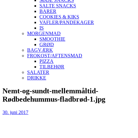
SØDE SNACKS
SALTE SNACKS
BARER
COOKIES & KIKS
VAFLER/PANDEKAGER
IS
MORGENMAD
SMOOTHIE
GRØD
BAGVÆRK
FROKOST/AFTENSMAD
PIZZA
TILBEHØR
SALATER
DRIKKE
Skip
Nemt-og-sundt-mellemmåltid-
to
Rødbedehummus-fladbrød-1.jpg
content
30. juni 2017