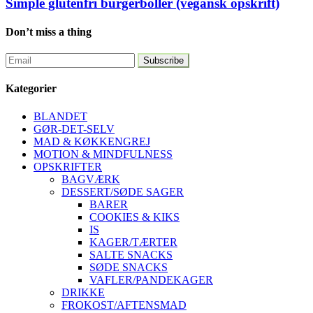
Simple glutenfri burgerboller (vegansk opskrift)
Don’t miss a thing
Kategorier
BLANDET
GØR-DET-SELV
MAD & KØKKENGREJ
MOTION & MINDFULNESS
OPSKRIFTER
BAGVÆRK
DESSERT/SØDE SAGER
BARER
COOKIES & KIKS
IS
KAGER/TÆRTER
SALTE SNACKS
SØDE SNACKS
VAFLER/PANDEKAGER
DRIKKE
FROKOST/AFTENSMAD