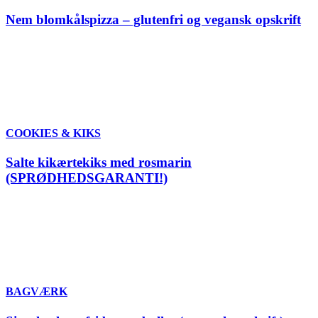
Nem blomkålspizza – glutenfri og vegansk opskrift
COOKIES & KIKS
Salte kikærtekiks med rosmarin
(SPRØDHEDSGARANTI!)
BAGVÆRK