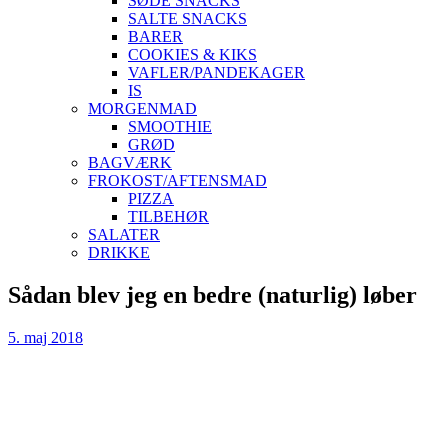
SØDE SNACKS
SALTE SNACKS
BARER
COOKIES & KIKS
VAFLER/PANDEKAGER
IS
MORGENMAD
SMOOTHIE
GRØD
BAGVÆRK
FROKOST/AFTENSMAD
PIZZA
TILBEHØR
SALATER
DRIKKE
Skip
Sådan blev jeg en bedre (naturlig) løber
to
content
5. maj 2018