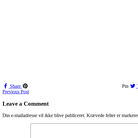
Share
Pin
Navigation
Previous Post
til
Leave a Comment
indlæg
Din e-mailadresse vil ikke blive publiceret.
Krævede felter er marker