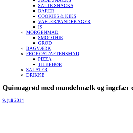
SØDE SNACKS
SALTE SNACKS
BARER
COOKIES & KIKS
VAFLER/PANDEKAGER
IS
MORGENMAD
SMOOTHIE
GRØD
BAGVÆRK
FROKOST/AFTENSMAD
PIZZA
TILBEHØR
SALATER
DRIKKE
Skip
Quinoagrød med mandelmælk og ingefær c
to
content
9. juli 2014