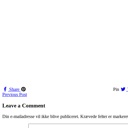
Share
Pin
Navigation
Previous Post
til
Leave a Comment
indlæg
Din e-mailadresse vil ikke blive publiceret.
Krævede felter er marker