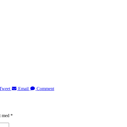
Tweet
Email
Comment
et med
*