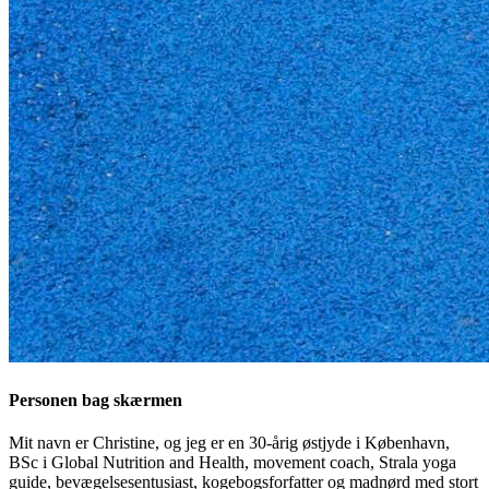
Personen bag skærmen
Mit navn er Christine, og jeg er en 30-årig østjyde i København,
BSc i Global Nutrition and Health, movement coach, Strala yoga
guide, bevægelsesentusiast, kogebogsforfatter og madnørd med stort