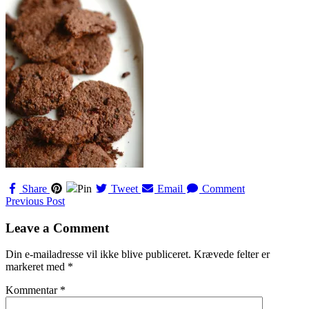
Share
Pin
Tweet
Email
Comment
Navigation
Previous Post
til
Leave a Comment
indlæg
Din e-mailadresse vil ikke blive publiceret.
Krævede felter er
markeret med
*
Kommentar
*