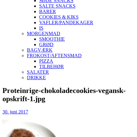
SØDE SNACKS
SALTE SNACKS
BARER
COOKIES & KIKS
VAFLER/PANDEKAGER
IS
MORGENMAD
SMOOTHIE
GRØD
BAGVÆRK
FROKOST/AFTENSMAD
PIZZA
TILBEHØR
SALATER
DRIKKE
Skip
Proteinrige-chokoladecookies-vegansk-
to
opskrift-1.jpg
content
30. juni 2017