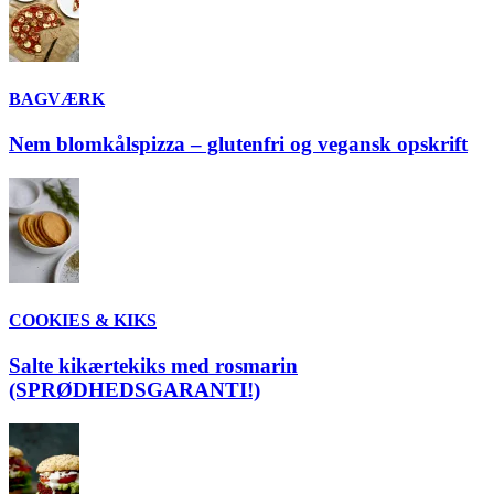
BAGVÆRK
Nem blomkålspizza – glutenfri og vegansk opskrift
COOKIES & KIKS
Salte kikærtekiks med rosmarin
(SPRØDHEDSGARANTI!)