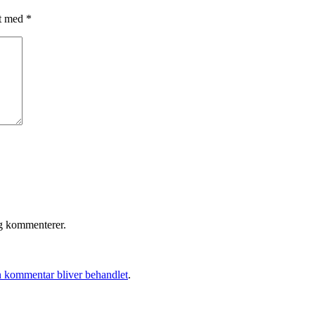
et med
*
eg kommenterer.
 kommentar bliver behandlet
.