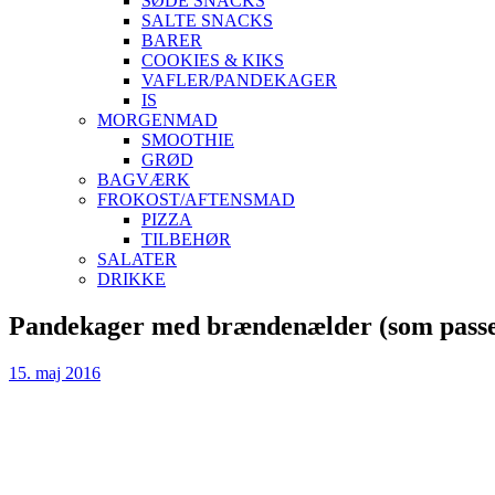
SØDE SNACKS
SALTE SNACKS
BARER
COOKIES & KIKS
VAFLER/PANDEKAGER
IS
MORGENMAD
SMOOTHIE
GRØD
BAGVÆRK
FROKOST/AFTENSMAD
PIZZA
TILBEHØR
SALATER
DRIKKE
Skip
Pandekager med brændenælder (som passer 
to
content
15. maj 2016