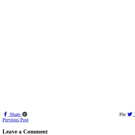
Share
Pin
Navigation
Previous Post
til
Leave a Comment