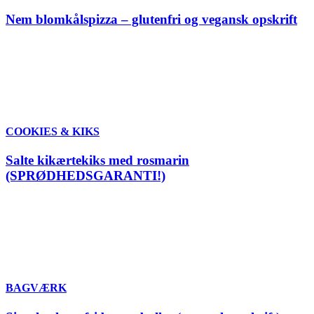
Nem blomkålspizza – glutenfri og vegansk opskrift
COOKIES & KIKS
Salte kikærtekiks med rosmarin
(SPRØDHEDSGARANTI!)
BAGVÆRK