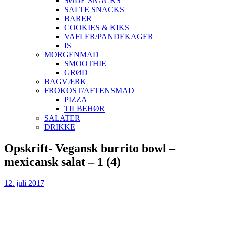
SØDE SNACKS
SALTE SNACKS
BARER
COOKIES & KIKS
VAFLER/PANDEKAGER
IS
MORGENMAD
SMOOTHIE
GRØD
BAGVÆRK
FROKOST/AFTENSMAD
PIZZA
TILBEHØR
SALATER
DRIKKE
Skip
Opskrift- Vegansk burrito bowl –
to
mexicansk salat – 1 (4)
content
12. juli 2017