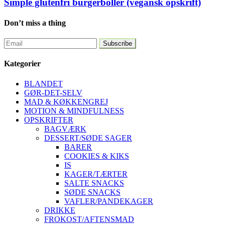
Simple glutenfri burgerboller (vegansk opskrift)
Don’t miss a thing
Kategorier
BLANDET
GØR-DET-SELV
MAD & KØKKENGREJ
MOTION & MINDFULNESS
OPSKRIFTER
BAGVÆRK
DESSERT/SØDE SAGER
BARER
COOKIES & KIKS
IS
KAGER/TÆRTER
SALTE SNACKS
SØDE SNACKS
VAFLER/PANDEKAGER
DRIKKE
FROKOST/AFTENSMAD