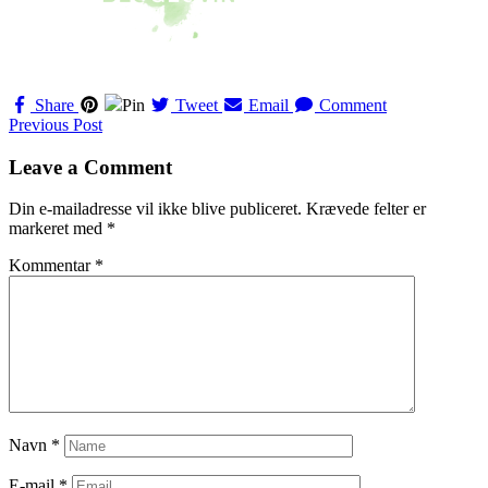
Share
Pin
Tweet
Email
Comment
Navigation
Previous Post
til
Leave a Comment
indlæg
Din e-mailadresse vil ikke blive publiceret.
Krævede felter er
markeret med
*
Kommentar
*
Navn
*
E-mail
*