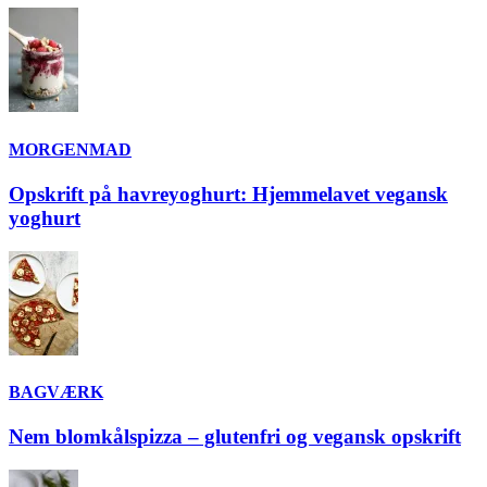
MORGENMAD
Opskrift på havreyoghurt: Hjemmelavet vegansk
yoghurt
BAGVÆRK
Nem blomkålspizza – glutenfri og vegansk opskrift