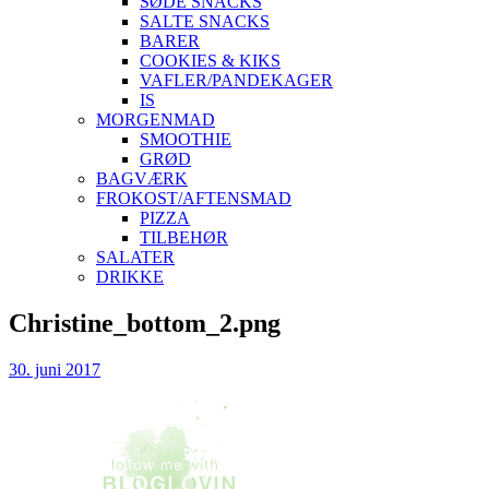
SØDE SNACKS
SALTE SNACKS
BARER
COOKIES & KIKS
VAFLER/PANDEKAGER
IS
MORGENMAD
SMOOTHIE
GRØD
BAGVÆRK
FROKOST/AFTENSMAD
PIZZA
TILBEHØR
SALATER
DRIKKE
Skip
Christine_bottom_2.png
to
content
30. juni 2017