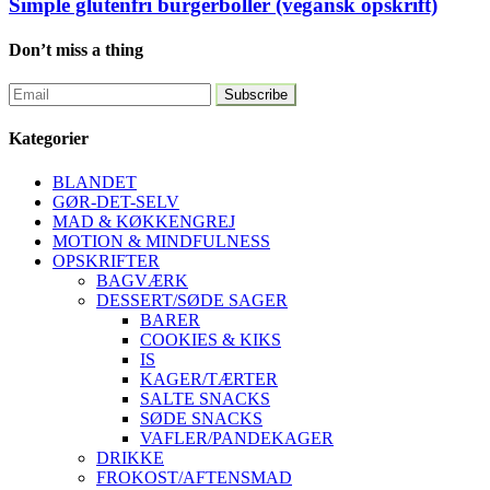
Simple glutenfri burgerboller (vegansk opskrift)
Don’t miss a thing
Kategorier
BLANDET
GØR-DET-SELV
MAD & KØKKENGREJ
MOTION & MINDFULNESS
OPSKRIFTER
BAGVÆRK
DESSERT/SØDE SAGER
BARER
COOKIES & KIKS
IS
KAGER/TÆRTER
SALTE SNACKS
SØDE SNACKS
VAFLER/PANDEKAGER
DRIKKE
FROKOST/AFTENSMAD