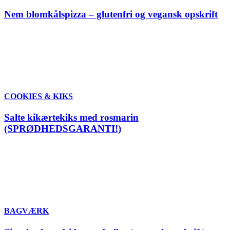
Nem blomkålspizza – glutenfri og vegansk opskrift
COOKIES & KIKS
Salte kikærtekiks med rosmarin
(SPRØDHEDSGARANTI!)
BAGVÆRK