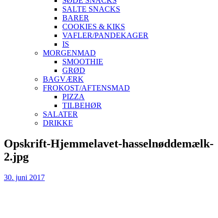
SØDE SNACKS
SALTE SNACKS
BARER
COOKIES & KIKS
VAFLER/PANDEKAGER
IS
MORGENMAD
SMOOTHIE
GRØD
BAGVÆRK
FROKOST/AFTENSMAD
PIZZA
TILBEHØR
SALATER
DRIKKE
Skip
Opskrift-Hjemmelavet-hasselnøddemælk-
to
2.jpg
content
30. juni 2017