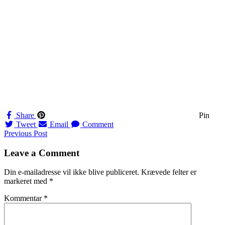
Share
Pin
Tweet
Email
Comment
Navigation
Previous Post
til
Leave a Comment
indlæg
Din e-mailadresse vil ikke blive publiceret.
Krævede felter er
markeret med
*
Kommentar
*