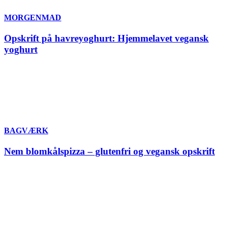
MORGENMAD
Opskrift på havreyoghurt: Hjemmelavet vegansk
yoghurt
BAGVÆRK
Nem blomkålspizza – glutenfri og vegansk opskrift