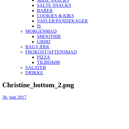
SØDE SNACKS
SALTE SNACKS
BARER
COOKIES & KIKS
VAFLER/PANDEKAGER
IS
MORGENMAD
SMOOTHIE
GRØD
BAGVÆRK
FROKOST/AFTENSMAD
PIZZA
TILBEHØR
SALATER
DRIKKE
Skip
Christine_bottom_2.png
to
content
30. juni 2017