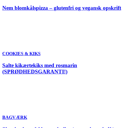
Nem blomkålspizza – glutenfri og vegansk opskrift
COOKIES & KIKS
Salte kikærtekiks med rosmarin
(SPRØDHEDSGARANTI!)
BAGVÆRK