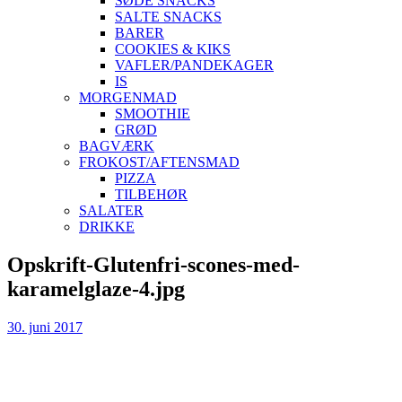
SØDE SNACKS
SALTE SNACKS
BARER
COOKIES & KIKS
VAFLER/PANDEKAGER
IS
MORGENMAD
SMOOTHIE
GRØD
BAGVÆRK
FROKOST/AFTENSMAD
PIZZA
TILBEHØR
SALATER
DRIKKE
Skip
Opskrift-Glutenfri-scones-med-
to
karamelglaze-4.jpg
content
30. juni 2017