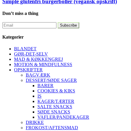
Simple glutenfri burgerboller (vegansk opskrift)
Don’t miss a thing
Kategorier
BLANDET
GØR-DET-SELV
MAD & KØKKENGREJ
MOTION & MINDFULNESS
OPSKRIFTER
BAGVÆRK
DESSERT/SØDE SAGER
BARER
COOKIES & KIKS
IS
KAGER/TÆRTER
SALTE SNACKS
SØDE SNACKS
VAFLER/PANDEKAGER
DRIKKE
FROKOST/AFTENSMAD