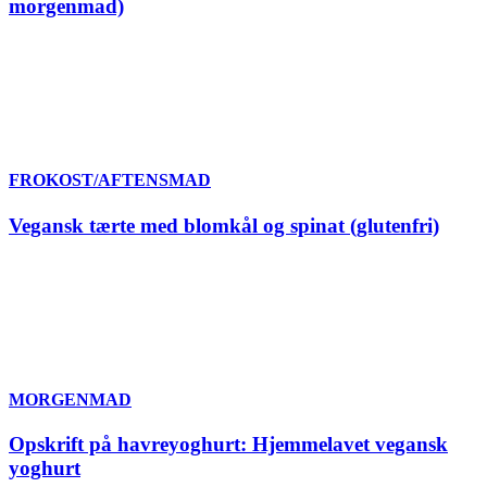
morgenmad)
FROKOST/AFTENSMAD
Vegansk tærte med blomkål og spinat (glutenfri)
MORGENMAD
Opskrift på havreyoghurt: Hjemmelavet vegansk
yoghurt