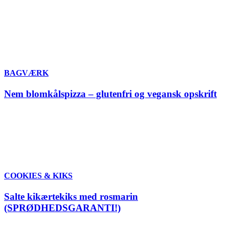
BAGVÆRK
Nem blomkålspizza – glutenfri og vegansk opskrift
COOKIES & KIKS
Salte kikærtekiks med rosmarin
(SPRØDHEDSGARANTI!)