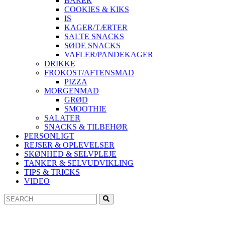
BARER
COOKIES & KIKS
IS
KAGER/TÆRTER
SALTE SNACKS
SØDE SNACKS
VAFLER/PANDEKAGER
DRIKKE
FROKOST/AFTENSMAD
PIZZA
MORGENMAD
GRØD
SMOOTHIE
SALATER
SNACKS & TILBEHØR
PERSONLIGT
REJSER & OPLEVELSER
SKØNHED & SELVPLEJE
TANKER & SELVUDVIKLING
TIPS & TRICKS
VIDEO
Search
Search
for: