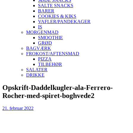
SØDE SNACKS
SALTE SNACKS
BARER
COOKIES & KIKS
VAFLER/PANDEKAGER
IS
MORGENMAD
SMOOTHIE
GRØD
BAGVÆRK
FROKOST/AFTENSMAD
PIZZA
TILBEHØR
SALATER
DRIKKE
Skip
Opskrift-Daddelkugler-ala-Ferrero-
to
Rocher-med-spiret-boghvede2
content
21. februar 2022