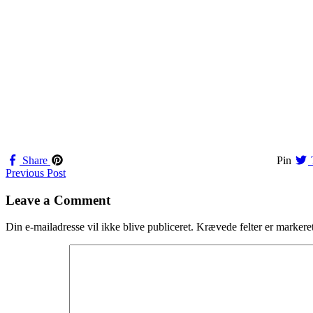
Share
Pin
Navigation
Previous Post
til
Leave a Comment
indlæg
Din e-mailadresse vil ikke blive publiceret.
Krævede felter er marker