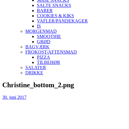
SØDE SNACKS
SALTE SNACKS
BARER
COOKIES & KIKS
VAFLER/PANDEKAGER
IS
MORGENMAD
SMOOTHIE
GRØD
BAGVÆRK
FROKOST/AFTENSMAD
PIZZA
TILBEHØR
SALATER
DRIKKE
Skip
Christine_bottom_2.png
to
content
30. juni 2017