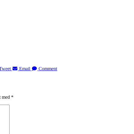
Tweet
Email
Comment
et med
*