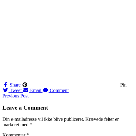
Share
Pin
Tweet
Email
Comment
Navigation
Previous Post
til
Leave a Comment
indlæg
Din e-mailadresse vil ikke blive publiceret.
Krævede felter er
markeret med
*
Kommentar
*