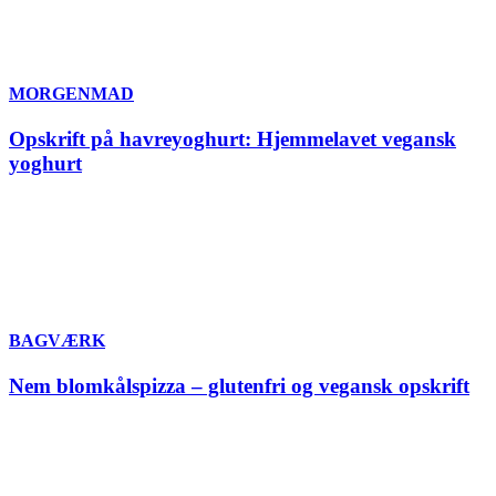
MORGENMAD
Opskrift på havreyoghurt: Hjemmelavet vegansk
yoghurt
BAGVÆRK
Nem blomkålspizza – glutenfri og vegansk opskrift