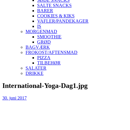
SØDE SNACKS
SALTE SNACKS
BARER
COOKIES & KIKS
VAFLER/PANDEKAGER
IS
MORGENMAD
SMOOTHIE
GRØD
BAGVÆRK
FROKOST/AFTENSMAD
PIZZA
TILBEHØR
SALATER
DRIKKE
Skip
International-Yoga-Dag1.jpg
to
content
30. juni 2017