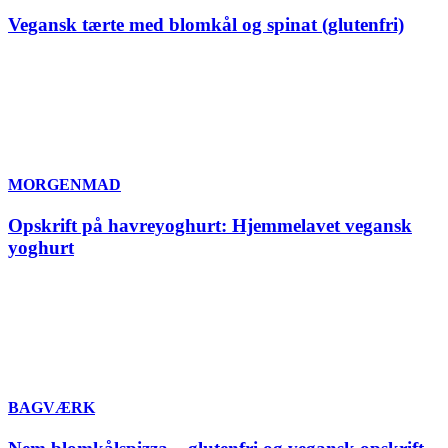
Vegansk tærte med blomkål og spinat (glutenfri)
MORGENMAD
Opskrift på havreyoghurt: Hjemmelavet vegansk
yoghurt
BAGVÆRK