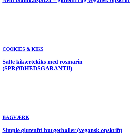
Nem blomkålspizza – glutenfri og vegansk opskrift
COOKIES & KIKS
Salte kikærtekiks med rosmarin
(SPRØDHEDSGARANTI!)
BAGVÆRK
Simple glutenfri burgerboller (vegansk opskrift)