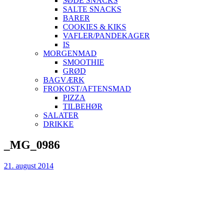
SØDE SNACKS
SALTE SNACKS
BARER
COOKIES & KIKS
VAFLER/PANDEKAGER
IS
MORGENMAD
SMOOTHIE
GRØD
BAGVÆRK
FROKOST/AFTENSMAD
PIZZA
TILBEHØR
SALATER
DRIKKE
Skip
_MG_0986
to
content
21. august 2014