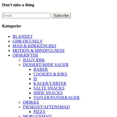
Don’t miss a thing
Kategorier
BLANDET
GØR-DET-SELV
MAD & KØKKENGREJ
MOTION & MINDFULNESS
OPSKRIFTER
BAGVÆRK
DESSERT/SØDE SAGER
BARER
COOKIES & KIKS
IS
KAGER/TÆRTER
SALTE SNACKS
SØDE SNACKS
VAFLER/PANDEKAGER
DRIKKE
FROKOST/AFTENSMAD
PIZZA
MORGENMAD