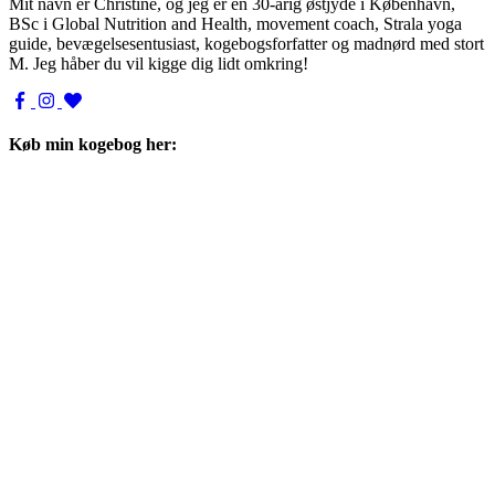
Mit navn er Christine, og jeg er en 30-årig østjyde i København,
BSc i Global Nutrition and Health, movement coach, Strala yoga
guide, bevægelsesentusiast, kogebogsforfatter og madnørd med stort
M. Jeg håber du vil kigge dig lidt omkring!
Køb min kogebog her: