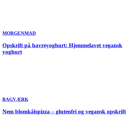
MORGENMAD
Opskrift på havreyoghurt: Hjemmelavet vegansk
yoghurt
BAGVÆRK
Nem blomkålspizza – glutenfri og vegansk opskrift