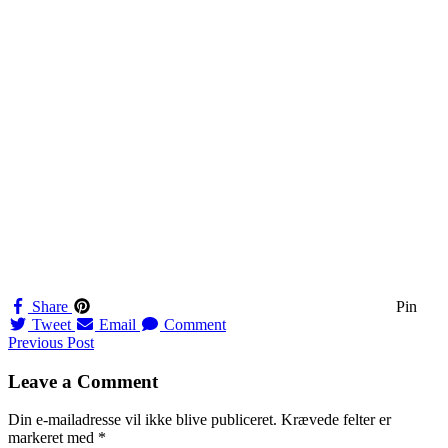
Share
Pin
Tweet
Email
Comment
Navigation
Previous Post
til
Leave a Comment
indlæg
Din e-mailadresse vil ikke blive publiceret.
Krævede felter er
markeret med
*