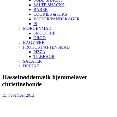
SØDE SNACKS
SALTE SNACKS
BARER
COOKIES & KIKS
VAFLER/PANDEKAGER
IS
MORGENMAD
SMOOTHIE
GRØD
BAGVÆRK
FROKOST/AFTENSMAD
PIZZA
TILBEHØR
SALATER
DRIKKE
Skip
Hasselnøddemælk hjemmelavet
to
christinebonde
content
15. november 2013