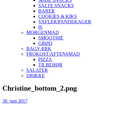
SØDE SNACKS
SALTE SNACKS
BARER
COOKIES & KIKS
VAFLER/PANDEKAGER
IS
MORGENMAD
SMOOTHIE
GRØD
BAGVÆRK
FROKOST/AFTENSMAD
PIZZA
TILBEHØR
SALATER
DRIKKE
Skip
Christine_bottom_2.png
to
content
30. juni 2017