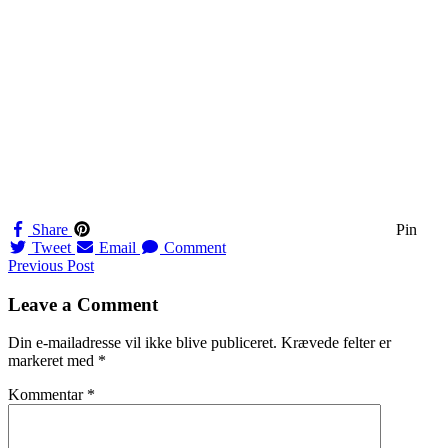
Share
Pin
Tweet
Email
Comment
Navigation
Previous Post
til
Leave a Comment
indlæg
Din e-mailadresse vil ikke blive publiceret.
Krævede felter er
markeret med
*
Kommentar
*