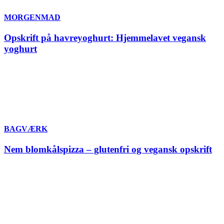
MORGENMAD
Opskrift på havreyoghurt: Hjemmelavet vegansk
yoghurt
BAGVÆRK
Nem blomkålspizza – glutenfri og vegansk opskrift