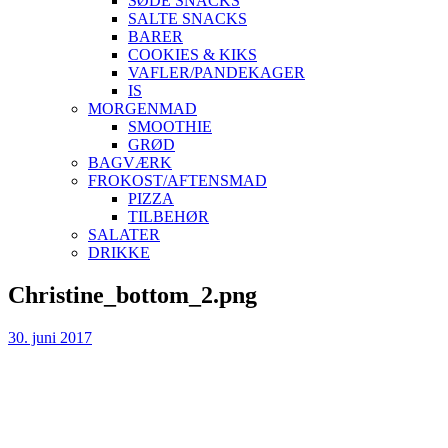
SØDE SNACKS
SALTE SNACKS
BARER
COOKIES & KIKS
VAFLER/PANDEKAGER
IS
MORGENMAD
SMOOTHIE
GRØD
BAGVÆRK
FROKOST/AFTENSMAD
PIZZA
TILBEHØR
SALATER
DRIKKE
Skip
Christine_bottom_2.png
to
content
30. juni 2017