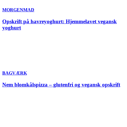
MORGENMAD
Opskrift på havreyoghurt: Hjemmelavet vegansk
yoghurt
BAGVÆRK
Nem blomkålspizza – glutenfri og vegansk opskrift