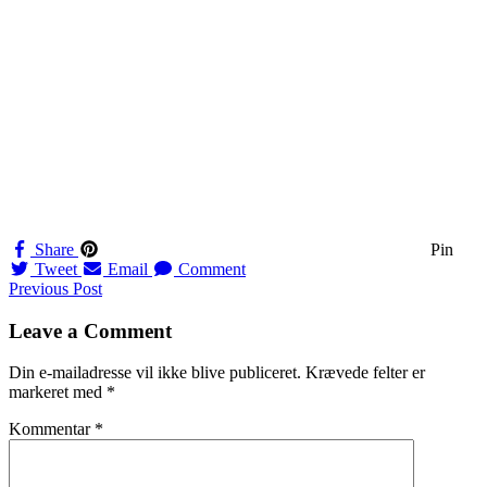
Share
Pin
Tweet
Email
Comment
Navigation
Previous Post
til
Leave a Comment
indlæg
Din e-mailadresse vil ikke blive publiceret.
Krævede felter er
markeret med
*
Kommentar
*