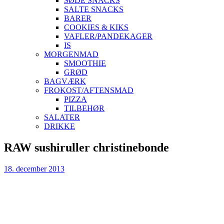
SØDE SNACKS
SALTE SNACKS
BARER
COOKIES & KIKS
VAFLER/PANDEKAGER
IS
MORGENMAD
SMOOTHIE
GRØD
BAGVÆRK
FROKOST/AFTENSMAD
PIZZA
TILBEHØR
SALATER
DRIKKE
Skip
RAW sushiruller christinebonde
to
content
18. december 2013