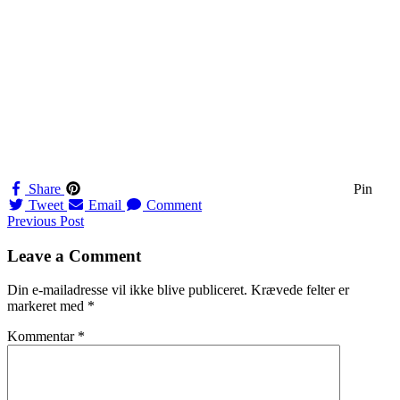
Share
Pin
Tweet
Email
Comment
Navigation
Previous Post
til
Leave a Comment
indlæg
Din e-mailadresse vil ikke blive publiceret.
Krævede felter er
markeret med
*
Kommentar
*