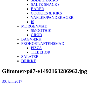
SØDE SNACKS
SALTE SNACKS
BARER
COOKIES & KIKS
VAFLER/PANDEKAGER
IS
MORGENMAD
SMOOTHIE
GRØD
BAGVÆRK
FROKOST/AFTENSMAD
PIZZA
TILBEHØR
SALATER
DRIKKE
Skip
Glimmer-på7-e1492163286962.jpg
to
content
30. juni 2017