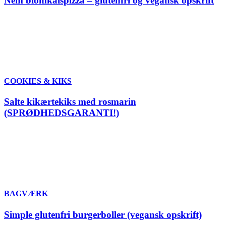
Nem blomkålspizza – glutenfri og vegansk opskrift
COOKIES & KIKS
Salte kikærtekiks med rosmarin
(SPRØDHEDSGARANTI!)
BAGVÆRK
Simple glutenfri burgerboller (vegansk opskrift)