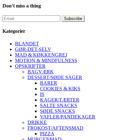
Don’t miss a thing
Kategorier
BLANDET
GØR-DET-SELV
MAD & KØKKENGREJ
MOTION & MINDFULNESS
OPSKRIFTER
BAGVÆRK
DESSERT/SØDE SAGER
BARER
COOKIES & KIKS
IS
KAGER/TÆRTER
SALTE SNACKS
SØDE SNACKS
VAFLER/PANDEKAGER
DRIKKE
FROKOST/AFTENSMAD
PIZZA
MORGENMAD