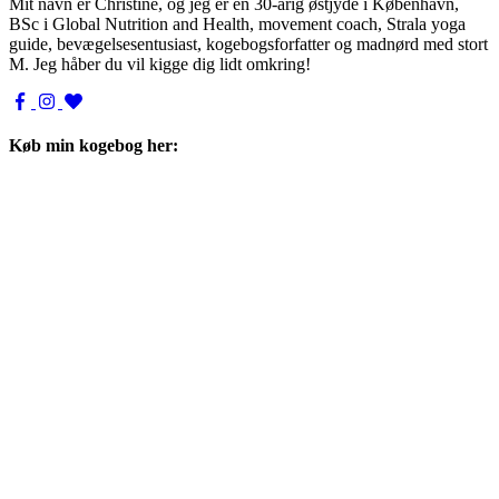
Mit navn er Christine, og jeg er en 30-årig østjyde i København,
BSc i Global Nutrition and Health, movement coach, Strala yoga
guide, bevægelsesentusiast, kogebogsforfatter og madnørd med stort
M. Jeg håber du vil kigge dig lidt omkring!
Køb min kogebog her: