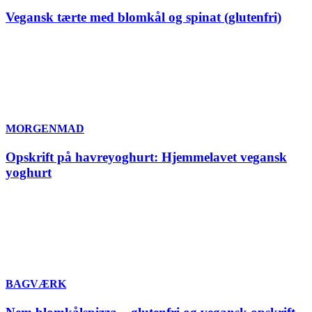
Vegansk tærte med blomkål og spinat (glutenfri)
MORGENMAD
Opskrift på havreyoghurt: Hjemmelavet vegansk
yoghurt
BAGVÆRK