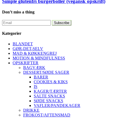
Simple glutenfri burgerboller (vegansk opskrift)
Don’t miss a thing
Kategorier
BLANDET
GØR-DET-SELV
MAD & KØKKENGREJ
MOTION & MINDFULNESS
OPSKRIFTER
BAGVÆRK
DESSERT/SØDE SAGER
BARER
COOKIES & KIKS
IS
KAGER/TÆRTER
SALTE SNACKS
SØDE SNACKS
VAFLER/PANDEKAGER
DRIKKE
FROKOST/AFTENSMAD