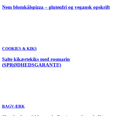
Nem blomkålspizza – glutenfri og vegansk opskrift
COOKIES & KIKS
Salte kikærtekiks med rosmarin
(SPRØDHEDSGARANTI!)
BAGVÆRK