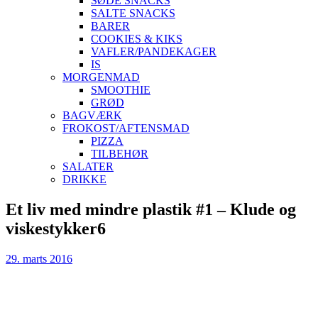
SØDE SNACKS
SALTE SNACKS
BARER
COOKIES & KIKS
VAFLER/PANDEKAGER
IS
MORGENMAD
SMOOTHIE
GRØD
BAGVÆRK
FROKOST/AFTENSMAD
PIZZA
TILBEHØR
SALATER
DRIKKE
Skip
Et liv med mindre plastik #1 – Klude og
to
viskestykker6
content
29. marts 2016