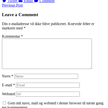
Tweet
Email
Comment
Navigation
Previous Post
til
Leave a Comment
indlæg
Din e-mailadresse vil ikke blive publiceret.
Krævede felter er
markeret med
*
Kommentar
*
Navn
*
E-mail
*
Websted
Gem mit navn, mail og websted i denne browser til næste gang
jeg kommenterer.