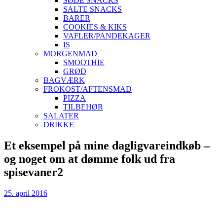
SØDE SNACKS
SALTE SNACKS
BARER
COOKIES & KIKS
VAFLER/PANDEKAGER
IS
MORGENMAD
SMOOTHIE
GRØD
BAGVÆRK
FROKOST/AFTENSMAD
PIZZA
TILBEHØR
SALATER
DRIKKE
Skip
Et eksempel på mine dagligvareindkøb –
to
og noget om at dømme folk ud fra
content
spisevaner2
25. april 2016