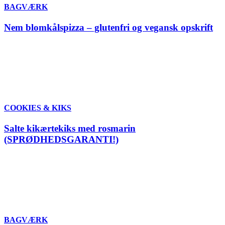
BAGVÆRK
Nem blomkålspizza – glutenfri og vegansk opskrift
COOKIES & KIKS
Salte kikærtekiks med rosmarin
(SPRØDHEDSGARANTI!)
BAGVÆRK