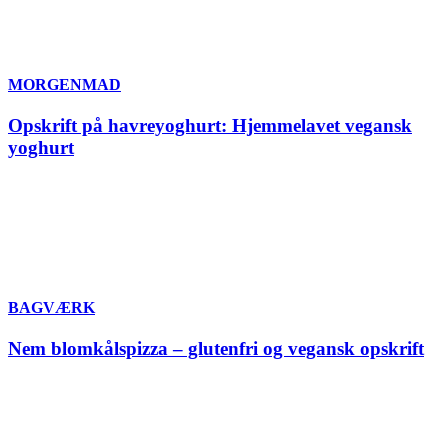
MORGENMAD
Opskrift på havreyoghurt: Hjemmelavet vegansk
yoghurt
BAGVÆRK
Nem blomkålspizza – glutenfri og vegansk opskrift