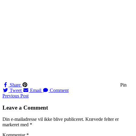
Share
Pin
Tweet
Email
Comment
Navigation
Previous Post
til
Leave a Comment
indlæg
Din e-mailadresse vil ikke blive publiceret.
Krævede felter er
markeret med
*
Kommentar
*