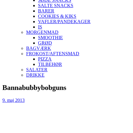
SØDE SNACKS
SALTE SNACKS
BARER
COOKIES & KIKS
VAFLER/PANDEKAGER
IS
MORGENMAD
SMOOTHIE
GRØD
BAGVÆRK
FROKOST/AFTENSMAD
PIZZA
TILBEHØR
SALATER
DRIKKE
Skip
Bannabubbybobguns
to
content
9. maj 2013