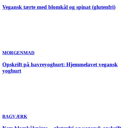
Vegansk tærte med blomkål og spinat (glutenfri)
MORGENMAD
Opskrift på havreyoghurt: Hjemmelavet vegansk
yoghurt
BAGVÆRK