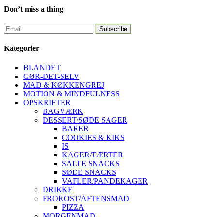
Don’t miss a thing
Kategorier
BLANDET
GØR-DET-SELV
MAD & KØKKENGREJ
MOTION & MINDFULNESS
OPSKRIFTER
BAGVÆRK
DESSERT/SØDE SAGER
BARER
COOKIES & KIKS
IS
KAGER/TÆRTER
SALTE SNACKS
SØDE SNACKS
VAFLER/PANDEKAGER
DRIKKE
FROKOST/AFTENSMAD
PIZZA
MORGENMAD