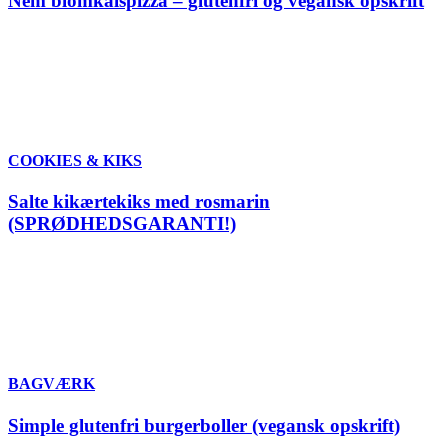
Nem blomkålspizza – glutenfri og vegansk opskrift
COOKIES & KIKS
Salte kikærtekiks med rosmarin
(SPRØDHEDSGARANTI!)
BAGVÆRK
Simple glutenfri burgerboller (vegansk opskrift)