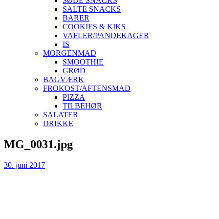
SØDE SNACKS
SALTE SNACKS
BARER
COOKIES & KIKS
VAFLER/PANDEKAGER
IS
MORGENMAD
SMOOTHIE
GRØD
BAGVÆRK
FROKOST/AFTENSMAD
PIZZA
TILBEHØR
SALATER
DRIKKE
Skip
MG_0031.jpg
to
content
30. juni 2017