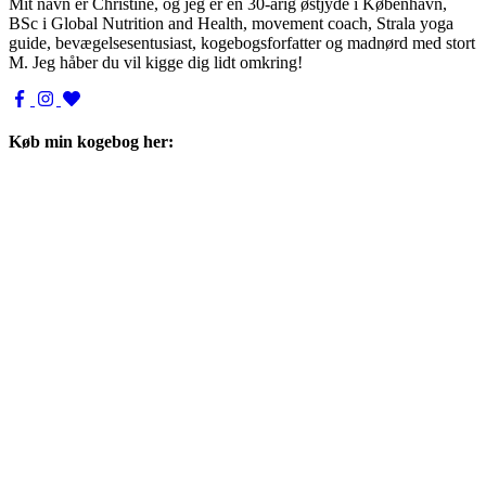
Mit navn er Christine, og jeg er en 30-årig østjyde i København,
BSc i Global Nutrition and Health, movement coach, Strala yoga
guide, bevægelsesentusiast, kogebogsforfatter og madnørd med stort
M. Jeg håber du vil kigge dig lidt omkring!
Køb min kogebog her: